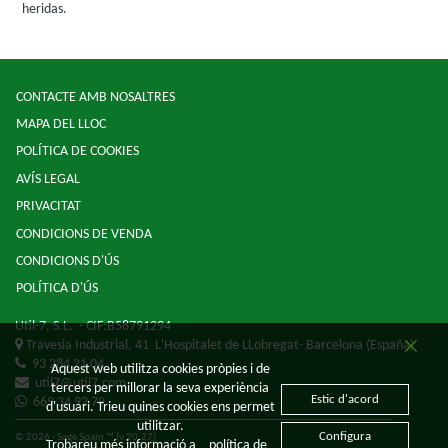
heridas.
CONTACTE AMB NOSALTRES
MAPA DEL LLOC
POLÍTICA DE COOKIES
AVÍS LEGAL
PRIVACITAT
CONDICIONS DE VENDA
CONDICIONS D'ÚS
POLÍTICA D'ÚS
Util-7, S.L.
- CIF:B58791294
Travesia Industrial, 41
L'Hospitalet de LLobregat-
Barcelona
(España)
93 284 21 04
Aquest web utilitza cookies pròpies i de
util7@util7.com
tercers per millorar la seva experiència
Estic d'acord
669 34 92 79
d'usuari. Trieu quines cookies ens permet
utilitzar.
Configura
© 2026 - Sage Spain ™ (v.20.27)
Trobareu més informació a
política de