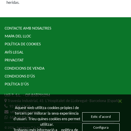
heridas.
CONTACTE AMB NOSALTRES
MAPA DEL LLOC
POLÍTICA DE COOKIES
AVÍS LEGAL
PRIVACITAT
CONDICIONS DE VENDA
CONDICIONS D'ÚS
POLÍTICA D'ÚS
Util-7, S.L.
- CIF:B58791294
Travesia Industrial, 41
L'Hospitalet de LLobregat-
Barcelona
(España)
93 284 21 04
Aquest web utilitza cookies pròpies i de
util7@util7.com
tercers per millorar la seva experiència
Estic d'acord
669 34 92 79
d'usuari. Trieu quines cookies ens permet
utilitzar.
Configura
© 2026 - Sage Spain ™ (v.20.27)
Trobareu més informació a
política de