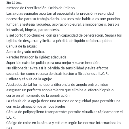
Sin Látex.
Método de Esterilización: Oxido de Etileno.
Las agujas espinales aportan al especialista la precisión y seguridad
necesarias para su trabajo diario. Los usos más habituales son: punción
lumbar, anestesia raquídea, aspiración pleural, amniocentesis, terapia
intradiscal, biopsia, paracentesis.
Bisel corto tipo Quincke: con gran capacidad de penetración. Separa los
tejidos sin desgarrar y limita la pérdida de líquido cefalorraquídeo.
Cánula de la aguja:
Acero de grado médico.
Paredes finas con la rigidez adecuada.
Superfcie exterior pulida para una mejor y suave inserción.
No siliconada: evita así la pérdida de sensibilidad y evita efectos
secundarios como retraso de cicatrización o fltraciones al L.C.R.
Estilete y cánula de la aguja:
Ajustados de tal forma que la diferencia de ángulo entre ambos
aseguran un perfecto acoplamiento que elimina el efecto biopsia o
corte en el momento de la penetración
La cánula de la aguja tiene una muesca de seguridad para permitir una
correcta alineación de ambos biseles.
Cánula de polipropileno transparente: permite visualizar rápidamente el
L.C.R.
Código de color en la cánula y estilete según las normas internacionales
ISO