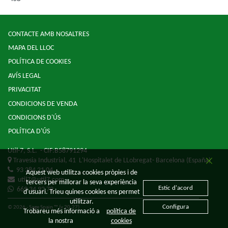
CONTACTE AMB NOSALTRES
MAPA DEL LLOC
POLÍTICA DE COOKIES
AVÍS LEGAL
PRIVACITAT
CONDICIONS DE VENDA
CONDICIONS D'ÚS
POLÍTICA D'ÚS
Util-7, S.L.
- CIF:B58791294
Travesia Industrial, 41
L'Hospitalet de LLobregat-
Barcelona
(España)
93 284 21 04
Aquest web utilitza cookies pròpies i de
util7@util7.com
tercers per millorar la seva experiència
Estic d'acord
669 34 92 79
d'usuari. Trieu quines cookies ens permet
utilitzar.
Configura
© 2026 - Sage Spain ™ (v.20.27)
Trobareu més informació a
política de
la nostra
cookies