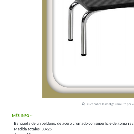
clica sobre la imatge i mou-te per 
MÉS INFO
Banqueta de un peldaño, de acero cromado con superficie de goma raya
Medida totales: 33x25