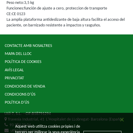
Peso neto:3,5 kg
Funciones:función de ajuste a cero, proteccion de transporte
CE:CE 0123
La amplia plataforma antideslizante de baja altura facilita el acceso del
paciente, on barnizado resistente a impactos y rasguños.
CONTACTE AMB NOSALTRES
MAPA DEL LLOC
POLÍTICA DE COOKIES
AVÍS LEGAL
PRIVACITAT
CONDICIONS DE VENDA
CONDICIONS D'ÚS
POLÍTICA D'ÚS
Util-7, S.L.
- CIF:B58791294
Travesia Industrial, 41
L'Hospitalet de LLobregat-
Barcelona
(España)
93 284 21 04
Aquest web utilitza cookies pròpies i de
util7@util7.com
tercers per millorar la seva experiència