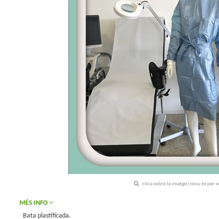
clica sobre la imatge i mou-te per 
MÉS INFO
Bata plastificada.