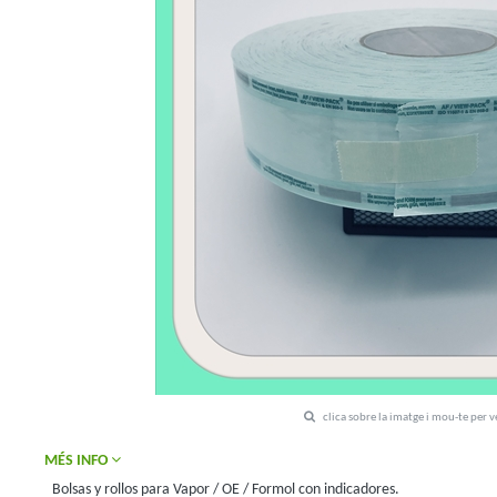
clica sobre la imatge i mou-te per 
MÉS INFO
Bolsas y rollos para Vapor / OE / Formol con indicadores.