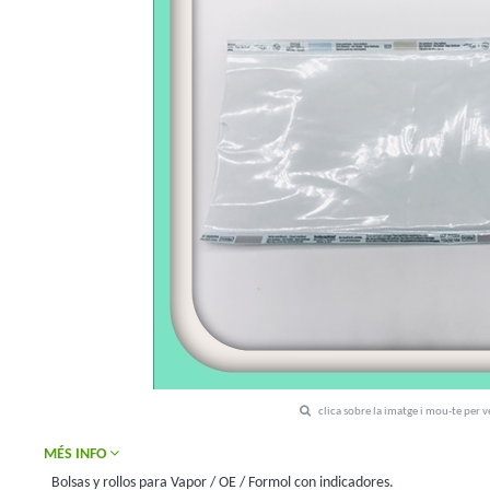
clica sobre la imatge i mou-te per 
MÉS INFO
Bolsas y rollos para Vapor / OE / Formol con indicadores.