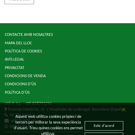
CONTACTE AMB NOSALTRES
MAPA DEL LLOC
POLÍTICA DE COOKIES
AVÍS LEGAL
PRIVACITAT
CONDICIONS DE VENDA
CONDICIONS D'ÚS
POLÍTICA D'ÚS
Util-7, S.L.
- CIF:B58791294
Travesia Industrial, 41
L'Hospitalet de LLobregat-
Barcelona
(España)
93 284 21 04
Aquest web utilitza cookies pròpies i de
util7@util7.com
tercers per millorar la seva experiència
Estic d'acord
669 34 92 79
d'usuari. Trieu quines cookies ens permet
utilitzar.