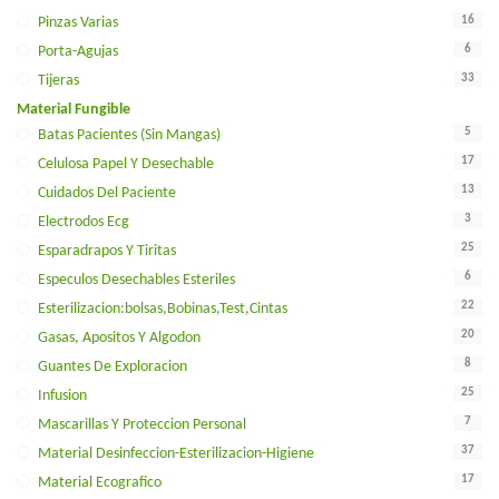
16
Pinzas Varias
6
Porta-Agujas
33
Tijeras
Material Fungible
5
Batas Pacientes (sin Mangas)
17
Celulosa Papel Y Desechable
13
Cuidados Del Paciente
3
Electrodos Ecg
25
Esparadrapos Y Tiritas
6
Especulos Desechables Esteriles
22
Esterilizacion:bolsas,bobinas,test,cintas
20
Gasas, Apositos Y Algodon
8
Guantes De Exploracion
25
Infusion
7
Mascarillas Y Proteccion Personal
37
Material Desinfeccion-Esterilizacion-Higiene
17
Material Ecografico