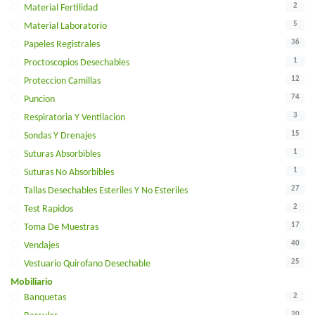
2
Material Fertilidad
5
Material Laboratorio
36
Papeles Registrales
1
Proctoscopios Desechables
12
Proteccion Camillas
74
Puncion
3
Respiratoria Y Ventilacion
15
Sondas Y Drenajes
1
Suturas Absorbibles
1
Suturas No Absorbibles
27
Tallas Desechables Esteriles Y No Esteriles
2
Test Rapidos
17
Toma De Muestras
40
Vendajes
25
Vestuario Quirofano Desechable
Mobiliario
2
Banquetas
20