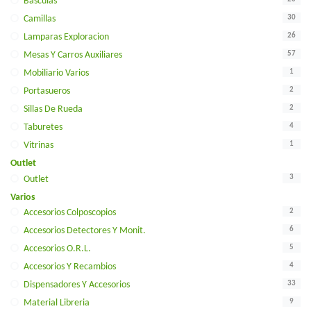
Basculas
30
Camillas
26
Lamparas Exploracion
57
Mesas Y Carros Auxiliares
1
Mobiliario Varios
2
Portasueros
2
Sillas De Rueda
4
Taburetes
1
Vitrinas
Outlet
3
Outlet
Varios
2
Accesorios Colposcopios
6
Accesorios Detectores Y Monit.
5
Accesorios O.r.l.
4
Accesorios Y Recambios
33
Dispensadores Y Accesorios
9
Material Libreria