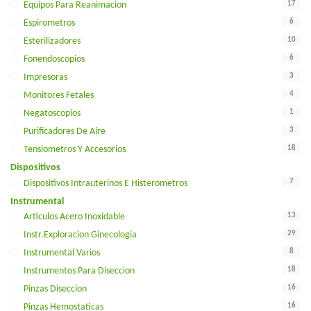
17
Equipos Para Reanimacion
6
Espirometros
10
Esterilizadores
6
Fonendoscopios
3
Impresoras
4
Monitores Fetales
1
Negatoscopios
3
Purificadores De Aire
18
Tensiometros Y Accesorios
Dispositivos
7
Dispositivos Intrauterinos E Histerometros
Instrumental
13
Articulos Acero Inoxidable
29
Instr.exploracion Ginecologia
8
Instrumental Varios
18
Instrumentos Para Diseccion
16
Pinzas Diseccion
16
Pinzas Hemostaticas