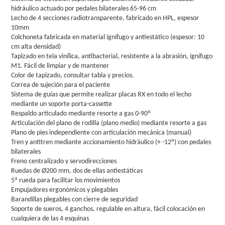
hidráulico actuado por pedales bilaterales 65-96 cm
Lecho de 4 secciones radiotransparente, fabricado en HPL, espesor
10mm
Colchoneta fabricada en material ignífugo y antiestático (espesor: 10
cm alta densidad)
Tapizado en tela vinílica, antibacterial, resistente a la abrasión, ignífugo
M1. Fácil de limpiar y de mantener
Color de tapizado, consultar tabla y precios.
Correa de sujeción para el paciente
Sistema de guías que permite realizar placas RX en todo el lecho
mediante un soporte porta-cassette
Respaldo articulado mediante resorte a gas 0-90º
Articulación del plano de rodilla (plano medio) mediante resorte a gas
Plano de pies independiente con articulación mecánica (manual)
Tren y antitren mediante accionamiento hidráulico (+ -12º) con pedales
bilaterales
Freno centralizado y servodirecciones
Ruedas de Ø200 mm, dos de ellas antiestáticas
5ª rueda para facilitar los movimientos
Empujadores ergonómicos y plegables
Barandillas plegables con cierre de seguridad
Soporte de sueros, 4 ganchos, regulable en altura, fácil colocación en
cualquiera de las 4 esquinas