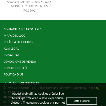
SOPORTE MUTIFUNCIONAL PARA
MONITOR Y DOCUMENTOS
(70.350-1)
CONTACTE AMB NOSALTRES
MAPA DEL LLOC
POLÍTICA DE COOKIES
AVÍS LEGAL
PRIVACITAT
CONDICIONS DE VENDA
CONDICIONS D'ÚS
POLÍTICA D'ÚS
Util-7, S.L.
- CIF:B58791294
Travesia Industrial, 41
L'Hospitalet de LLobregat-
Barcelona
(España)
93 284 21 04
Aquest web utilitza cookies pròpies i de
util7@util7.com
tercers per millorar la seva experiència
Estic d'acord
669 34 92 79
d'usuari. Trieu quines cookies ens permet