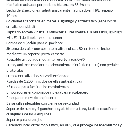
hidráulico actuado por pedales bilaterales 65-96 cm
Lecho de 2 secciones radiotransparente, fabricado en HPL, espesor
10mm
Colchoneta fabricada en material ignífugo y antiestático (espesor: 10
cm alta densidad)
Tapizado en tela vinílica, antibacterial, resistente a la abrasión, ignífugo
M1. Fácil de limpiar y de mantener
Correa de sujeción para el paciente
Sistema de guías que permite realizar placas RX en todo el lecho
mediante un soporte porta-cassette
Respaldo articulado mediante resorte a gas 0-90º
Tren y antitren mediante accionamiento hidráulico (+ -12) con pedales
bilaterales
Freno centralizado y servodireccionado
Ruedas de Ø200 mm, dos de ellas antiestáticas
5ª rueda para facilitar los movimientos
Empujadores ergonómicos y plegables en cabecero
Empujador curvado en piecero
Barandillas plegables con cierre de seguridad
Soporte de sueros, 4 ganchos, regulable en altura, fácil colocación en
cualquiera de las 4 esquinas
Soporte para drenajes
Carenado inferior termoplástico, en ABS, que protege los mecanismos y