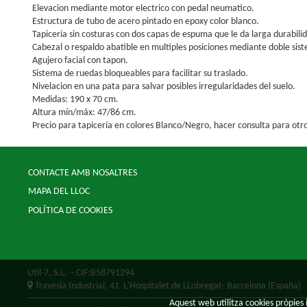
Elevacion mediante motor electrico con pedal neumatico.
Estructura de tubo de acero pintado en epoxy color blanco.
Tapiceria sin costuras con dos capas de espuma que le da larga durabili
Cabezal o respaldo abatible en multiples posiciones mediante doble sis
Agujero facial con tapon.
Sistema de ruedas bloqueables para facilitar su traslado.
Nivelacion en una pata para salvar posibles irregularidades del suelo.
Medidas: 190 x 70 cm.
Altura mín/máx: 47/86 cm.
Precio para tapicería en colores Blanco/Negro, hacer consulta para otro
CONTACTE AMB NOSALTRES
MAPA DEL LLOC
POLÍTICA DE COOKIES
Util-7, S.L.
- CIF:B58791294
Travesia Industrial, 41
L'Hospitalet de LLobregat-
Barcelona
(España)
Aquest web utilitza cookies pròpies i