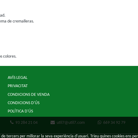
dad.
tema de cremalleras.
s colores.
AVÍS LEGAL
PRIVACITAT
CONDICIONS DE VENDA
CONDICIONS D'ÚS
POLÍTICA D'ÚS
93 284 21 04
util7@util7.com
669 34 92 79
 de tercers per millorar la seva experiència d'usuari. Trieu quines cookies ens per