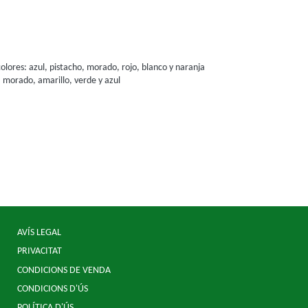
olores: azul, pistacho, morado, rojo, blanco y naranja
o, morado, amarillo, verde y azul
AVÍS LEGAL
PRIVACITAT
CONDICIONS DE VENDA
CONDICIONS D'ÚS
POLÍTICA D'ÚS