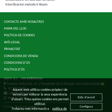
Esterilizacion metodo E-Beam
CONTACTE AMB NOSALTRES
MAPA DEL LLOC
POLÍTICA DE COOKIES
AVÍS LEGAL
PRIVACITAT
CONDICIONS DE VENDA
CONDICIONS D'ÚS
POLÍTICA D'ÚS
Util-7, S.L.
- CIF:B58791294
Travesia Industrial, 41
L'Hospitalet de LLobregat-
Barcelona
(España)
93 284 21 04
Aquest web utilitza cookies pròpies i de
util7@util7.com
tercers per millorar la seva experiència
Estic d'acord
669 34 92 79
d'usuari. Trieu quines cookies ens permet
utilitzar.
Configura
© 2026 - Sage Spain ™ (v.20.27)
Trobareu més informació a
política de