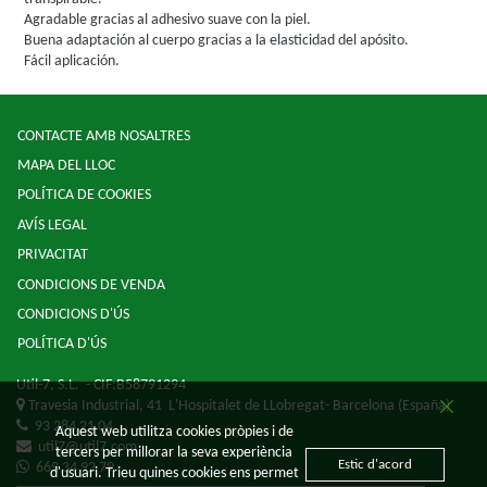
Agradable gracias al adhesivo suave con la piel.
Buena adaptación al cuerpo gracias a la elasticidad del apósito.
Fácil aplicación.
CONTACTE AMB NOSALTRES
MAPA DEL LLOC
POLÍTICA DE COOKIES
AVÍS LEGAL
PRIVACITAT
CONDICIONS DE VENDA
CONDICIONS D'ÚS
POLÍTICA D'ÚS
Util-7, S.L.
- CIF:B58791294
Travesia Industrial, 41
L'Hospitalet de LLobregat-
Barcelona
(España)
93 284 21 04
Aquest web utilitza cookies pròpies i de
util7@util7.com
tercers per millorar la seva experiència
Estic d'acord
669 34 92 79
d'usuari. Trieu quines cookies ens permet