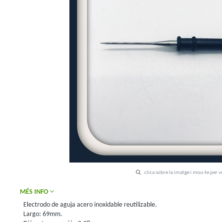
clica sobre la imatge i mou-te per 
MÉS INFO
Electrodo de aguja acero inoxidable reutilizable.
Largo: 69mm.