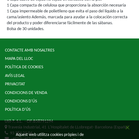
1 Capa compacta de celulosa que proporciona la absorción necesaria
1 Capa impermeable de polietileno que evita el paso del líquido a la
cama/asiento Además, marcada para ayudar a la colocación correcta
del producto y poder diferenciarse fácilmente de las sábanas.
Bolsa de 30 unidades.
CONTACTE AMB NOSALTRES
MAPA DEL LLOC
POLÍTICA DE COOKIES
AVÍS LEGAL
PRIVACITAT
CONDICIONS DE VENDA
CONDICIONS D'ÚS
POLÍTICA D'ÚS
Util-7, S.L.
- CIF:B58791294
Travesia Industrial, 41
L'Hospitalet de LLobregat-
Barcelona
(España)
93 284 21 04
Aquest web utilitza cookies pròpies i de