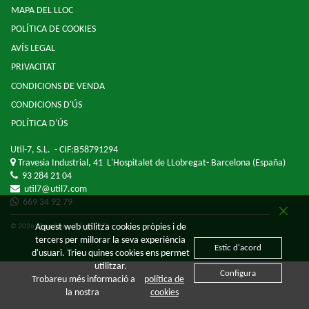
MAPA DEL LLOC
POLÍTICA DE COOKIES
AVÍS LEGAL
PRIVACITAT
CONDICIONS DE VENDA
CONDICIONS D'ÚS
POLÍTICA D'ÚS
Util-7, S.L.
- CIF:B58791294
Travesia Industrial, 41
L'Hospitalet de LLobregat-
Barcelona
(España)
93 284 21 04
util7@util7.com
669 34 92 79
Aquest web utilitza cookies pròpies i de
© 2026 - Sage Spain ™ (v.20.27)
tercers per millorar la seva experiència
Estic d'acord
d'usuari. Trieu quines cookies ens permet
utilitzar.
Configura
Trobareu més informació a
política de
la nostra
cookies