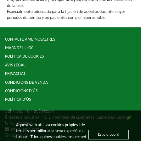
de la piel.
Especialmente adecuado para la fijación de apósitos durante largos
periodos de tiempo y en pacientes con piel hipersensible.
CONTACTE AMB NOSALTRES
MAPA DEL LLOC
POLÍTICA DE COOKIES
AVÍS LEGAL
PRIVACITAT
CONDICIONS DE VENDA
CONDICIONS D'ÚS
POLÍTICA D'ÚS
Util-7, S.L.
- CIF:B58791294
Travesia Industrial, 41
L'Hospitalet de LLobregat-
Barcelona
(España)
93 284 21 04
Aquest web utilitza cookies pròpies i de
util7@util7.com
tercers per millorar la seva experiència
Estic d'acord
669 34 92 79
d'usuari. Trieu quines cookies ens permet