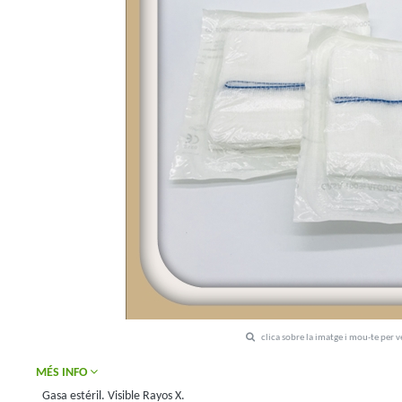
clica sobre la imatge i mou-te per 
MÉS INFO
Gasa estéril. Visible Rayos X.