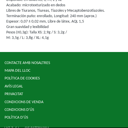
Acabado: microtexturizado en dedos
Libres de Tiuranos, Tiureas, Tiazoles y Mecaptobenzotiazoles.
Terminación puño: enrollado, Longitud: 240 mm (aprox.)
Espesor: 0,07 ± 0,02 mm, Libre de látex, AQL 1,5
Gran suavidad y lexibilidad
Pesos (±0,3g): Talla XS: 2,9g / S: 3,2g /
M: 3,5g / L: 3,8g / XL: 4,1g
CONTACTE AMB NOSALTRES
MAPA DEL LLOC
POLÍTICA DE COOKIES
AVÍS LEGAL
PRIVACITAT
CONDICIONS DE VENDA
CONDICIONS D'ÚS
POLÍTICA D'ÚS