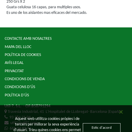
250 Grs X 2
Guata celulosa 16 capas, para multiples usos.
Es uno de los aislantes mas eficaces del mercado.
CONTACTE AMB NOSALTRES
MAPA DEL LLOC
POLÍTICA DE COOKIES
AVÍS LEGAL
PRIVACITAT
CONDICIONS DE VENDA
CONDICIONS D'ÚS
POLÍTICA D'ÚS
Util-7, S.L.
- CIF:B58791294
Travesia Industrial, 41
L'Hospitalet de LLobregat-
Barcelona
(España)
93 284 21 04
Aquest web utilitza cookies pròpies i de
util7@util7.com
tercers per millorar la seva experiència
Estic d'acord
669 34 92 79
d'usuari. Trieu quines cookies ens permet