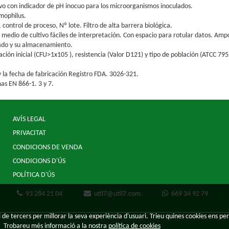
ivo con indicador de pH inocuo para los microorganismos inoculados.
mophilus.
 control de proceso, Nº lote. Filtro de alta barrera biológica.
medio de cultivo fáciles de interpretación. Con espacio para rotular datos. Ampo
lado y su almacenamiento.
ación inicial (CFU>1x105 ), resistencia (Valor D121) y tipo de población (ATCC 7
y la fecha de fabricación Registro FDA. 3026-321.
as EN 866-1. 3 y 7.
AVÍS LEGAL
PRIVACITAT
CONDICIONS DE VENDA
CONDICIONS D'ÚS
POLÍTICA D'ÚS
93 284 21 04
util7@util7.com
669 34 92 79
 de tercers per millorar la seva experiència d'usuari. Trieu quines cookies ens per
Trobareu més informació a la nostra
política de cookies