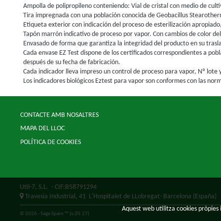
Ampolla de polipropileno conteniendo: Vial de cristal con medio de cult
Tira impregnada con una población conocida de Geobacillus Stearother
Etiqueta exterior con indicación del proceso de esterilización apropiado,
Tapón marrón indicativo de proceso por vapor. Con cambios de color del 
Envasado de forma que garantiza la integridad del producto en su tras
Cada envase EZ Test dispone de los certificados correspondientes a pobl
después de su fecha de fabricación.
Cada indicador lleva impreso un control de proceso para vapor, Nº lote 
Los indicadores biológicos Eztest para vapor son conformes con las norm
CONTACTE AMB NOSALTRES
MAPA DEL LLOC
POLÍTICA DE COOKIES
Util-7, S.L.
- CIF:B58791294
Travesia Industrial, 41
L'Hospitalet de LLobregat-
Barcelona
(España)
Aquest web utilitza cookies pròpies i
© 2026 - Sage Spain ™ (v.20.27)