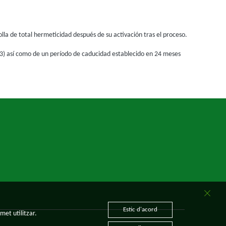
lla de total hermeticidad después de su activación tras el proceso.
953) así como de un período de caducidad establecido en 24 meses
Estic d'acord
met utilitzar.