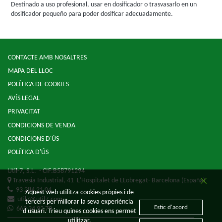
Destinado a uso profesional, usar en dosificador o trasvasarlo en un
dosificador pequeño para poder dosificar adecuadamente.
CONTACTE AMB NOSALTRES
MAPA DEL LLOC
POLÍTICA DE COOKIES
AVÍS LEGAL
PRIVACITAT
CONDICIONS DE VENDA
CONDICIONS D'ÚS
POLÍTICA D'ÚS
Util-7, S.L.
- CIF:B58791294
Travesia Industrial, 41
L'Hospitalet de LLobregat-
Barcelona
(España)
93 284 21 04
Aquest web utilitza cookies pròpies i de
util7@util7.com
tercers per millorar la seva experiència
Estic d'acord
669 34 92 79
d'usuari. Trieu quines cookies ens permet
utilitzar.