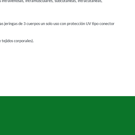
es intravenosas, intramusculares, subcutáneas, intracutáneas,
Las jeringas de 3 cuerpos un solo uso con protección UV tipo conector
y tejidos corporales).