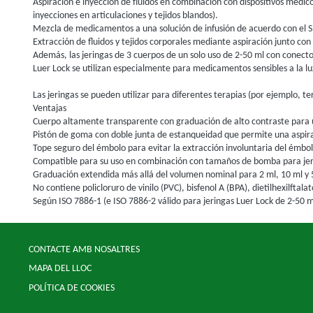
Aspiración e inyección de fluidos en combinación con dispositivos médic
inyecciones en articulaciones y tejidos blandos).
Mezcla de medicamentos a una solución de infusión de acuerdo con el 
Extracción de fluidos y tejidos corporales mediante aspiración junto co
Además, las jeringas de 3 cuerpos de un solo uso de 2-50 ml con conecto
Luer Lock se utilizan especialmente para medicamentos sensibles a la lu
Las jeringas se pueden utilizar para diferentes terapias (por ejemplo, ter
Ventajas
Cuerpo altamente transparente con graduación de alto contraste para un
Pistón de goma con doble junta de estanqueidad que permite una aspira
Tope seguro del émbolo para evitar la extracción involuntaria del émbol
Compatible para su uso en combinación con tamaños de bomba para jeri
Graduación extendida más allá del volumen nominal para 2 ml, 10 ml y 
No contiene policloruro de vinilo (PVC), bisfenol A (BPA), dietilhexilftala
Según ISO 7886-1 (e ISO 7886-2 válido para jeringas Luer Lock de 2-50 m
CONTACTE AMB NOSALTRES
MAPA DEL LLOC
POLÍTICA DE COOKIES