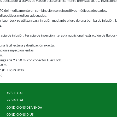
os adecuados a través de vías de acceso clínicamente previstas (p. ej., inyeccion
SPC del medicamento en combinación con dispositivos médicos adecuados.
n dispositivos médicos adecuados.
r Luer Lock se utilizan para infusión mediante el uso de una bomba de infusión. 
z.
apia de infusión, terapia de inyección, terapia nutricional, extracción de fluidos 
a fácil lectura y dosificación exacta.
ción e inyección lentas.
o.
ngas de 2 a 50 ml con conector Luer Lock.
50 ml.
to (DEHP) ni látex.
l).
AVÍS LEGAL
PRIVACITAT
CONDICIONS DE VENDA
CONDICIONS D'ÚS