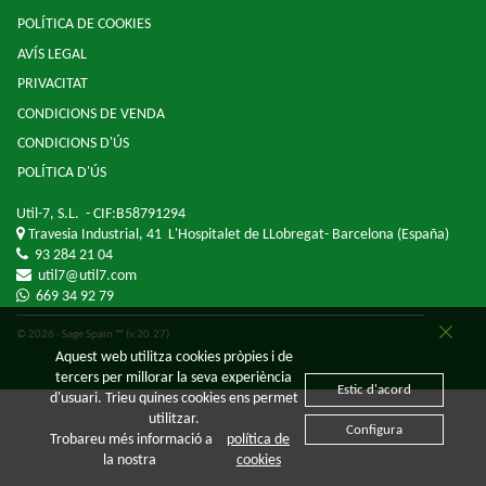
POLÍTICA DE COOKIES
AVÍS LEGAL
PRIVACITAT
CONDICIONS DE VENDA
CONDICIONS D'ÚS
POLÍTICA D'ÚS
Util-7, S.L.
- CIF:B58791294
Travesia Industrial, 41
L'Hospitalet de LLobregat-
Barcelona
(España)
93 284 21 04
util7@util7.com
669 34 92 79
© 2026 - Sage Spain ™ (v.20.27)
Aquest web utilitza cookies pròpies i de
tercers per millorar la seva experiència
Estic d'acord
d'usuari. Trieu quines cookies ens permet
utilitzar.
Configura
Trobareu més informació a
política de
la nostra
cookies