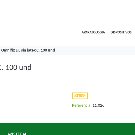
APARATOLOGIA
DISPOSITIVOS
Omnifix L-L sin latex C. 100 und
C. 100 und
¡OFERTA!
Referència:
11.026
AVÍS LEGAL