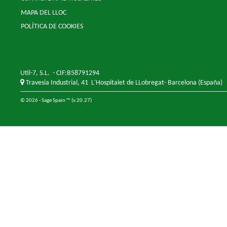
MAPA DEL LLOC
POLÍTICA DE COOKIES
Util-7, S.L.
- CIF:B58791294
Travesia Industrial, 41
L'Hospitalet de LLobregat-
Barcelona
(España)
© 2026 - Sage Spain ™ (v.20.27)