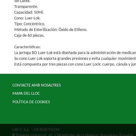
Sin Látex.
Transparente.
Capacidad: 50Ml.
Cono: Luer-Lok.
Tipo: Concéntrico.
Método de Esterilización: Óxido de Etileno.
Caja de 60 piezas.
Características:
La jeringa BD Luer-Lok está diseñada para la administración de medicam
Su cono Luer Lok soporta grandes presiones y evita cualquier movimient
Está compuesta por tres piezas con cono Luer Lock: cuerpo, cánula y ju
CONTACTE AMB NOSALTRES
MAPA DEL LLOC
POLÍTICA DE COOKIES
Util-7, S.L.
- CIF:B58791294
Travesia Industrial, 41
L'Hospitalet de LLobregat-
Barcelona
(España)