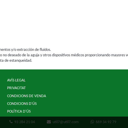
entos y/o extracción de fluidos.
o no deseado de la aguja y otros dispositivos médicos proporcionando mayores ve
nta de estanqueidad.
AVÍS LEGAL
PRIVACITAT
CONDICIONS DE VENDA
CONDICIONS D'ÚS
POLÍTICA D'ÚS
93 284 21 04
util7@util7.com
669 34 92 79