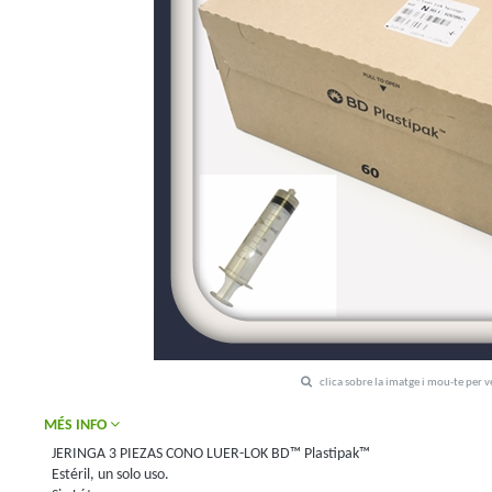
clica sobre la imatge i mou-te per 
MÉS INFO
JERINGA 3 PIEZAS CONO LUER-LOK BD™ Plastipak™
Estéril, un solo uso.