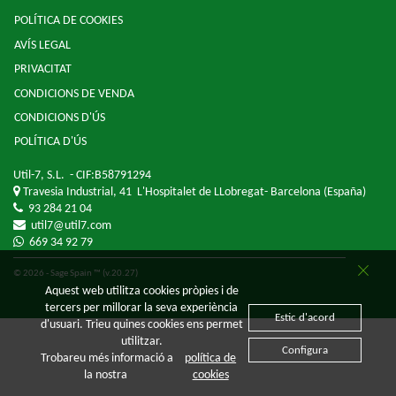
POLÍTICA DE COOKIES
AVÍS LEGAL
PRIVACITAT
CONDICIONS DE VENDA
CONDICIONS D'ÚS
POLÍTICA D'ÚS
Util-7, S.L.
- CIF:B58791294
Travesia Industrial, 41
L'Hospitalet de LLobregat-
Barcelona
(España)
93 284 21 04
util7@util7.com
669 34 92 79
© 2026 - Sage Spain ™ (v.20.27)
Aquest web utilitza cookies pròpies i de
tercers per millorar la seva experiència
Estic d'acord
d'usuari. Trieu quines cookies ens permet
utilitzar.
Configura
Trobareu més informació a
política de
la nostra
cookies