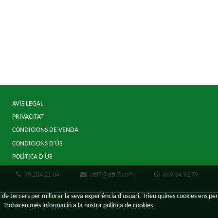
AVÍS LEGAL
PRIVACITAT
CONDICIONS DE VENDA
CONDICIONS D'ÚS
POLÍTICA D'ÚS
93 284 21 04
util7@util7.com
669 34 92 79
 de tercers per millorar la seva experiència d'usuari. Trieu quines cookies ens per
Trobareu més informació a la nostra
política de cookies