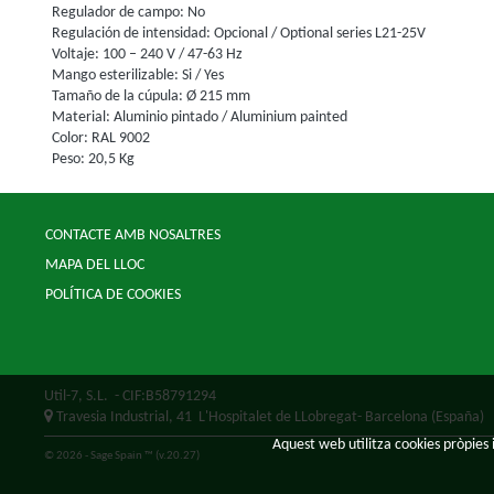
Regulador de campo: No
Regulación de intensidad: Opcional / Optional series L21-25V
Voltaje: 100 – 240 V / 47-63 Hz
Mango esterilizable: Si / Yes
Tamaño de la cúpula: Ø 215 mm
Material: Aluminio pintado / Aluminium painted
Color: RAL 9002
Peso: 20,5 Kg
CONTACTE AMB NOSALTRES
MAPA DEL LLOC
POLÍTICA DE COOKIES
Util-7, S.L.
- CIF:B58791294
Travesia Industrial, 41
L'Hospitalet de LLobregat-
Barcelona
(España)
Aquest web utilitza cookies pròpies i
© 2026 - Sage Spain ™ (v.20.27)