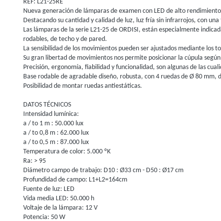
REF: L21-25RE
Nueva generación de lámparas de examen con LED de alto rendimiento,
Destacando su cantidad y calidad de luz, luz fría sin infrarrojos, con 
Las lámparas de la serie L21-25 de ORDISI, están especialmente indicadas
rodables, de techo y de pared.
La sensibilidad de los movimientos pueden ser ajustados mediante los tor
Su gran libertad de movimientos nos permite posicionar la cúpula según
Precisión, ergonomía, fiabilidad y funcionalidad, son algunas de las cual
Base rodable de agradable diseño, robusta, con 4 ruedas de Ø 80 mm, do
Posibilidad de montar ruedas antiestáticas.
DATOS TÉCNICOS
Intensidad lumínica:
a / to 1 m : 50.000 lux
a / to 0,8 m : 62.000 lux
a / to 0,5 m : 87.000 lux
Temperatura de color: 5.000 ºK
Ra: > 95
Diámetro campo de trabajo: D10 : Ø33 cm - D50 : Ø17 cm
Profundidad de campo: L1+L2=164cm
Fuente de luz: LED
Vida media LED: 50.000 h
Voltaje de la lámpara: 12 V
Potencia: 50 W