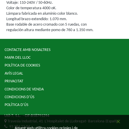
Voltaje: 110-240V / 50-60Hz.
Color de temperatura 4000 oK.
Lámpara fabricada en aluminio color blanco.
Longitud brazo extendido: 1.070 mm.
Base rodable de acero cromado con 5 ruedas, con
regulación altura mediante pomo de 760 a 1.350 mm.
CONTACTE AMB NOSALTRES
MAPA DEL LLOC
POLÍTICA DE COOKIES
AVÍS LEGAL
PRIVACITAT
CONDICIONS DE VENDA
CONDICIONS D'ÚS
POLÍTICA D'ÚS
Util-7, S.L.
- CIF:B58791294
Travesia Industrial, 41
L'Hospitalet de LLobregat-
Barcelona
(España)
93 284 21 04
Aquest web utilitza cookies pròpies i de