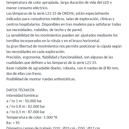
temperatura de color apropiada, larga duración de vida del LED y
menor consumo eléctrico.
Las lámparas de la serie L21-25 de ORDISI, están especialmente
indicadas para consultorios médicos, salas de exploración, clínicas y
centros hospitalarios. Disponibles en tres modelos para satisfacer todas
sus necesidades, rodables, de techo y de pared.
La sensibilidad de los movimientos pueden ser ajustados mediante los
tornillos incorporados en la rótula y en el brazo horizontal.
Su gran libertad de movimientos nos permite posicionar la cúpula según
las necesidades en cada exploración.
Precisión, ergonomía, fiabilidad y funcionalidad, son algunas de las
cualidades que definen a las lámparas de la serie L21-25.
Base rodable de agradable diseño, robusta, con 4 ruedas de Ø 80 mm,
dos de ellas con freno.
Posibilidad de montar ruedas antiestáticas.
DATOS TÉCNICOS
Intensidad lumínica:
a / to 1 m : 50.000 lux
a / to 0,8 m : 62.000 lux
a / to 0,5 m : 87.000 lux
Temperatura de color: 5.000 ºK
Ra: > 95
Diámetro campo de trabajo: D10 : Ø33 cm - D50 : Ø17 cm