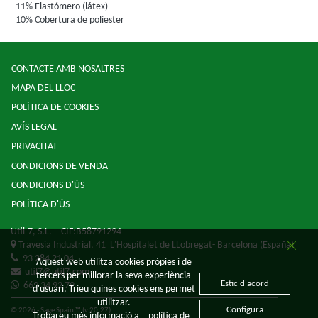
11% Elastómero (látex)
10% Cobertura de poliester
CONTACTE AMB NOSALTRES
MAPA DEL LLOC
POLÍTICA DE COOKIES
AVÍS LEGAL
PRIVACITAT
CONDICIONS DE VENDA
CONDICIONS D'ÚS
POLÍTICA D'ÚS
Util-7, S.L.
- CIF:B58791294
Travesia Industrial, 41
L'Hospitalet de LLobregat-
Barcelona
(España)
93 284 21 04
Aquest web utilitza cookies pròpies i de
util7@util7.com
tercers per millorar la seva experiència
Estic d'acord
669 34 92 79
d'usuari. Trieu quines cookies ens permet
utilitzar.
Configura
© 2026 - Sage Spain ™ (v.20.27)
Trobareu més informació a
política de