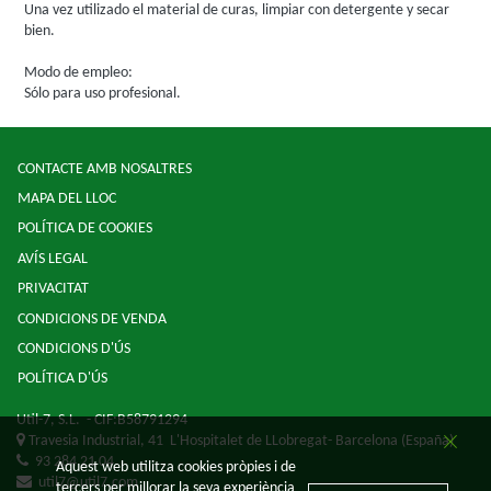
Una vez utilizado el material de curas, limpiar con detergente y secar
bien.
Modo de empleo:
Sólo para uso profesional.
CONTACTE AMB NOSALTRES
MAPA DEL LLOC
POLÍTICA DE COOKIES
AVÍS LEGAL
PRIVACITAT
CONDICIONS DE VENDA
CONDICIONS D'ÚS
POLÍTICA D'ÚS
Util-7, S.L.
- CIF:B58791294
Travesia Industrial, 41
L'Hospitalet de LLobregat-
Barcelona
(España)
93 284 21 04
Aquest web utilitza cookies pròpies i de
util7@util7.com
tercers per millorar la seva experiència