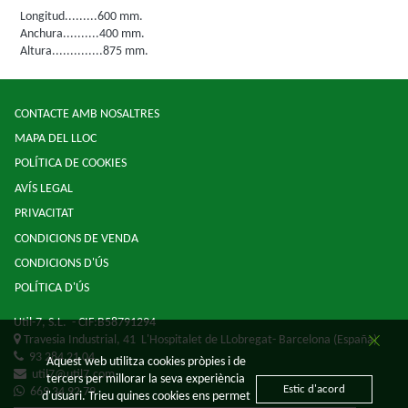
Longitud.........600 mm.
Anchura..........400 mm.
Altura..............875 mm.
CONTACTE AMB NOSALTRES
MAPA DEL LLOC
POLÍTICA DE COOKIES
AVÍS LEGAL
PRIVACITAT
CONDICIONS DE VENDA
CONDICIONS D'ÚS
POLÍTICA D'ÚS
Util-7, S.L.
- CIF:B58791294
Travesia Industrial, 41
L'Hospitalet de LLobregat-
Barcelona
(España)
93 284 21 04
Aquest web utilitza cookies pròpies i de
util7@util7.com
tercers per millorar la seva experiència
Estic d'acord
669 34 92 79
d'usuari. Trieu quines cookies ens permet