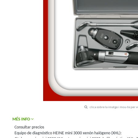
clica sobre la imatge i mou-te per 
MÉS INFO
Consultar precios
Equipo de diagnóstico HEINE mini 3000 xenón halógeno (XHL):