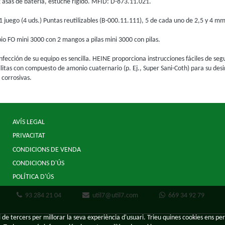
 asas de batería, estuche rígido. MFID: D-873.11.021.
 juego (4 uds.) Puntas reutilizables (B-000.11.111), 5 de cada uno de 2,5 y 4 m
o FO mini 3000 con 2 mangos a pilas mini 3000 con pilas.
nfección de su equipo es sencilla. HEINE proporciona instrucciones fáciles de segu
itas con compuesto de amonio cuaternario (p. Ej., Super Sani-Coth) para su desi
 corrosivas.
AVÍS LEGAL
PRIVACITAT
CONDICIONS DE VENDA
CONDICIONS D'ÚS
POLÍTICA D'ÚS
93 284 21 04
util7@util7.com
669 34 92 79
 de tercers per millorar la seva experiència d'usuari. Trieu quines cookies ens per