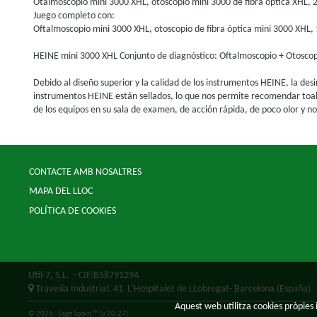
Otalmoscopio mini 3000 XHL, otoscopio mini 3000 de fibra óptica XHL, 2
Juego completo con:
Oftalmoscopio mini 3000 XHL, otoscopio de fibra óptica mini 3000 XHL, 1
HEINE mini 3000 XHL Conjunto de diagnóstico: Oftalmoscopio + Otoscopi
Debido al diseño superior y la calidad de los instrumentos HEINE, la desi
instrumentos HEINE están sellados, lo que nos permite recomendar toall
de los equipos en su sala de examen, de acción rápida, de poco olor y no
CONTACTE AMB NOSALTRES
MAPA DEL LLOC
POLÍTICA DE COOKIES
Util-7, S.L.
- CIF:B58791294
Travesia Industrial, 41
L'Hospitalet de LLobregat-
Barcelona
(España)
Aquest web utilitza cookies pròpies i
© 2026 - Sage Spain ™ (v.20.27)