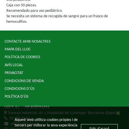
Caja con 50 piezas.
Recomendado para uso pediátrico.
Se necesita un sistema de recogida de sangre para un frasco de
hemocultivo.
CONTACTE AMB NOSALTRES
MAPA DEL LLOC
POLÍTICA DE COOKIES
AVÍS LEGAL
PRIVACITAT
CONDICIONS DE VENDA
CONDICIONS D'ÚS
POLÍTICA D'ÚS
Util-7, S.L.
- CIF:B58791294
Travesia Industrial, 41
L'Hospitalet de LLobregat-
Barcelona
(España)
93 284 21 04
Aquest web utilitza cookies pròpies i de
util7@util7.com
tercers per millorar la seva experiència
Estic d'acord