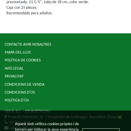
premontado, 21 G ¾", tubo de 18 cm, color verde.
Caja con 25 piezas.
Recomendado para adultos.
CONTACTE AMB NOSALTRES
MAPA DEL LLOC
POLÍTICA DE COOKIES
AVÍS LEGAL
PRIVACITAT
CONDICIONS DE VENDA
CONDICIONS D'ÚS
POLÍTICA D'ÚS
Util-7, S.L.
- CIF:B58791294
Travesia Industrial, 41
L'Hospitalet de LLobregat-
Barcelona
(España)
93 284 21 04
Aquest web utilitza cookies pròpies i de
util7@util7.com
tercers per millorar la seva experiència