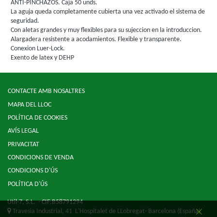
ANTI-PINCHAZOS. Caja 50 unds.
La aguja queda completamente cubierta una vez activado el sistema de
seguridad.
Con aletas grandes y muy flexibles para su sujeccion en la introduccion.
Alargadera resistente a acodamientos. Flexible y transparente.
Conexion Luer-Lock.
Exento de latex y DEHP
CONTACTE AMB NOSALTRES
MAPA DEL LLOC
POLÍTICA DE COOKIES
AVÍS LEGAL
PRIVACITAT
CONDICIONS DE VENDA
CONDICIONS D'ÚS
POLÍTICA D'ÚS
Util-7, S.L.
- CIF:B58791294
Travesia Industrial, 41
L'Hospitalet de LLobregat-
Barcelona
(España)