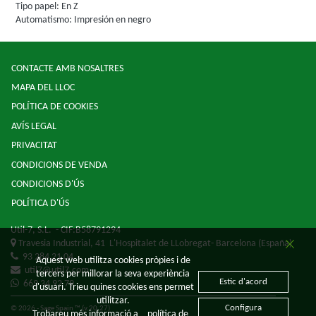
Tipo papel: En Z
Automatismo: Impresión en negro
CONTACTE AMB NOSALTRES
MAPA DEL LLOC
POLÍTICA DE COOKIES
AVÍS LEGAL
PRIVACITAT
CONDICIONS DE VENDA
CONDICIONS D'ÚS
POLÍTICA D'ÚS
Util-7, S.L.
- CIF:B58791294
Travesia Industrial, 41
L'Hospitalet de LLobregat-
Barcelona
(España)
93 284 21 04
Aquest web utilitza cookies pròpies i de
util7@util7.com
tercers per millorar la seva experiència
Estic d'acord
669 34 92 79
d'usuari. Trieu quines cookies ens permet
utilitzar.
Configura
© 2026 - Sage Spain ™ (v.20.27)
Trobareu més informació a
política de