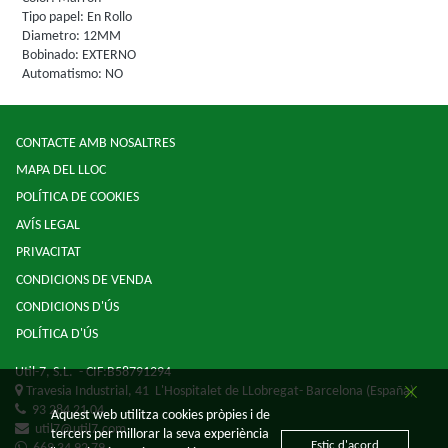
Tipo papel: En Rollo
Diametro: 12MM
Bobinado: EXTERNO
Automatismo: NO
CONTACTE AMB NOSALTRES
MAPA DEL LLOC
POLÍTICA DE COOKIES
AVÍS LEGAL
PRIVACITAT
CONDICIONS DE VENDA
CONDICIONS D'ÚS
POLÍTICA D'ÚS
Util-7, S.L.
- CIF:B58791294
Travesia Industrial, 41
L'Hospitalet de LLobregat-
Barcelona
(España)
93 284 21 04
Aquest web utilitza cookies pròpies i de
util7@util7.com
tercers per millorar la seva experiència
Estic d'acord