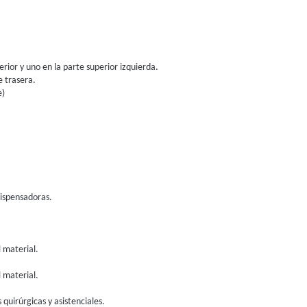
erior y uno en la parte superior izquierda.
e trasera.
e)
dispensadoras.
l material.
l material.
 quirúrgicas y asistenciales.