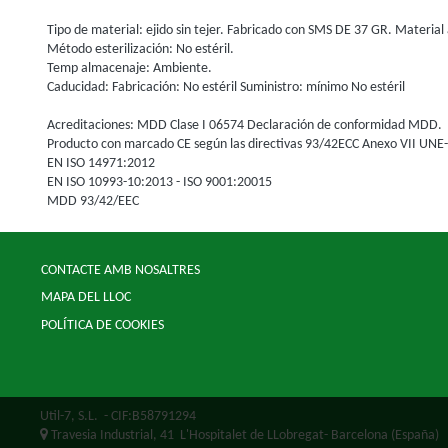
Tipo de material: ejido sin tejer. Fabricado con SMS DE 37 GR. Material 
Método esterilización: No estéril.
Temp almacenaje: Ambiente.
Caducidad: Fabricación: No estéril Suministro: mínimo No estéril
Acreditaciones: MDD Clase I 06574 Declaración de conformidad MDD.
Producto con marcado CE según las directivas 93/42ECC Anexo VII UN
EN ISO 14971:2012
EN ISO 10993-10:2013 - ISO 9001:20015
MDD 93/42/EEC
CONTACTE AMB NOSALTRES
MAPA DEL LLOC
POLÍTICA DE COOKIES
Util-7, S.L.
- CIF:B58791294
Travesia Industrial, 41
L'Hospitalet de LLobregat-
Barcelona
(España)