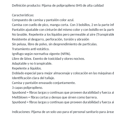
Definición producto: Pijama de polipropileno SMS de alta calidad
Características:
Compuesto de camisa y pantalón color azul.
Camisa con cuello de pico, manga corta. Con 3 bolsillos, 2 en la parte inf
Pantalón ajustable con cinturón del mismo color y con bolsillo en la part
No lavable. Repelente a los líquidos pero permeable al aire (Transpirabl
Resistente al desgarro, perforación, torsión y abrasión
Sin pelusa, libre de polvo, sin desprendimiento de partículas.
Tratamiento anti-estático.
Ignífugo según normativa vigente (NFPA).
Libre de látex. Exento de toxicidad y olores nocivos.
Adaptable y no transpirable.
Repelente a líquidos.
Doblado especial para mejor almacenaje y colocación en las máquinas 
Identificación clara del tallaje.
Camisa y pantalón envasado conjuntamente.
3 capas polipropileno.
Spunbond = fibras largas y continuas que proveen durabilidad y fuerza a
Meltblown = fibras cortas y densas que sirven como barrera.
Spunbond = fibras largas y continuas que proveen durabilidad y fuerza a
Indicaciones: Pijama de un solo uso para el personal sanitario para áreas