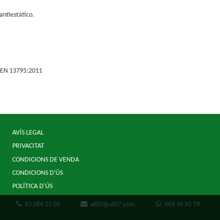
antiestático.
E-EN 13795:2011
AVÍS LEGAL
PRIVACITAT
CONDICIONS DE VENDA
CONDICIONS D'ÚS
POLÍTICA D'ÚS
93 284 21 04
util7@util7.com
669 34 92 79