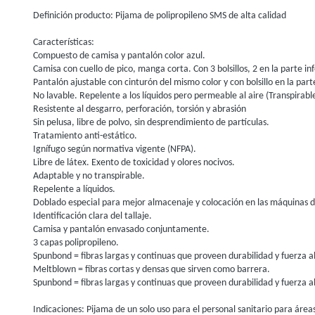
Definición producto: Pijama de polipropileno SMS de alta calidad
Características:
Compuesto de camisa y pantalón color azul.
Camisa con cuello de pico, manga corta. Con 3 bolsillos, 2 en la parte inf
Pantalón ajustable con cinturón del mismo color y con bolsillo en la part
No lavable. Repelente a los líquidos pero permeable al aire (Transpirabl
Resistente al desgarro, perforación, torsión y abrasión
Sin pelusa, libre de polvo, sin desprendimiento de partículas.
Tratamiento anti-estático.
Ignífugo según normativa vigente (NFPA).
Libre de látex. Exento de toxicidad y olores nocivos.
Adaptable y no transpirable.
Repelente a líquidos.
Doblado especial para mejor almacenaje y colocación en las máquinas 
Identificación clara del tallaje.
Camisa y pantalón envasado conjuntamente.
3 capas polipropileno.
Spunbond = fibras largas y continuas que proveen durabilidad y fuerza a
Meltblown = fibras cortas y densas que sirven como barrera.
Spunbond = fibras largas y continuas que proveen durabilidad y fuerza a
Indicaciones: Pijama de un solo uso para el personal sanitario para áreas