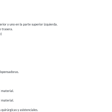
erior y uno en la parte superior izquierda.
e trasera.
e)
dispensadoras.
l material.
l material.
 quirúrgicas y asistenciales.