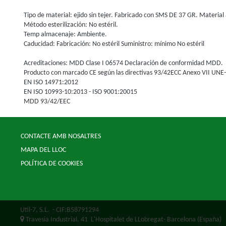
Tipo de material: ejido sin tejer. Fabricado con SMS DE 37 GR. Material 
Método esterilización: No estéril.
Temp almacenaje: Ambiente.
Caducidad: Fabricación: No estéril Suministro: mínimo No estéril
Acreditaciones: MDD Clase I 06574 Declaración de conformidad MDD.
Producto con marcado CE según las directivas 93/42ECC Anexo VII UN
EN ISO 14971:2012
EN ISO 10993-10:2013 - ISO 9001:20015
MDD 93/42/EEC
CONTACTE AMB NOSALTRES
MAPA DEL LLOC
POLÍTICA DE COOKIES
Util-7, S.L.
- CIF:B58791294
Travesia Industrial, 41
L'Hospitalet de LLobregat-
Barcelona
(España)