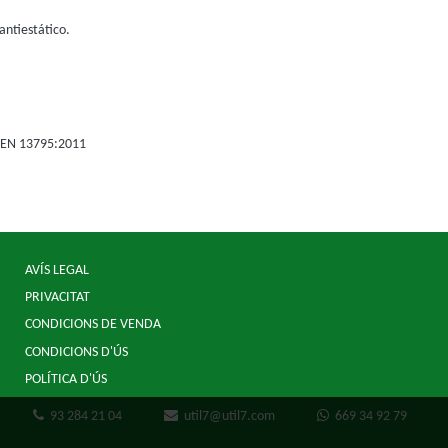
antiestático.
E-EN 13795:2011
AVÍS LEGAL
PRIVACITAT
CONDICIONS DE VENDA
CONDICIONS D'ÚS
POLÍTICA D'ÚS
93 284 21 04
util7@util7.com
669 34 92 79