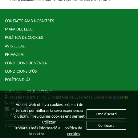
CONTACTE AMB NOSALTRES
MAPA DEL LLOC
POLÍTICA DE COOKIES
AVÍS LEGAL
PRIVACITAT
CONDICIONS DE VENDA
CONDICIONS D'ÚS
POLÍTICA D'ÚS
Util-7, S.L.
- CIF:B58791294
Travesia Industrial, 41
L'Hospitalet de LLobregat-
Barcelona
(España)
93 284 21 04
Aquest web utilitza cookies pròpies i de
util7@util7.com
tercers per millorar la seva experiència
Estic d'acord
669 34 92 79
d'usuari. Trieu quines cookies ens permet
utilitzar.
Configura
© 2026 - Sage Spain ™ (v.20.27)
Trobareu més informació a
política de
la nostra
cookies