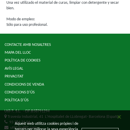
Una vez utilizado el material de curas, limpiar con detergente y secar
bien.
Modo de empleo:
Sólo para uso profesional.
CONTACTE AMB NOSALTRES
MAPA DEL LLOC
POLÍTICA DE COOKIES
AVÍS LEGAL
PRIVACITAT
CONDICIONS DE VENDA
CONDICIONS D'ÚS
POLÍTICA D'ÚS
Util-7, S.L.
- CIF:B58791294
Travesia Industrial, 41
L'Hospitalet de LLobregat-
Barcelona
(España)
93 284 21 04
Aquest web utilitza cookies pròpies i de
util7@util7.com
tercers per millorar la seva experiència