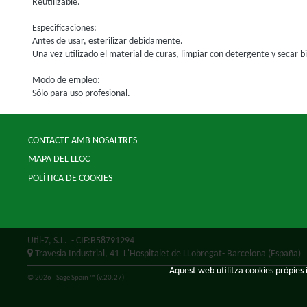
Reutilizable.
Especificaciones:
Antes de usar, esterilizar debidamente.
Una vez utilizado el material de curas, limpiar con detergente y secar b
Modo de empleo:
Sólo para uso profesional.
CONTACTE AMB NOSALTRES
MAPA DEL LLOC
POLÍTICA DE COOKIES
Util-7, S.L.
- CIF:B58791294
Travesia Industrial, 41
L'Hospitalet de LLobregat-
Barcelona
(España)
Aquest web utilitza cookies pròpies i
© 2026 - Sage Spain ™ (v.20.27)