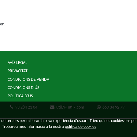
ien.
AVÍS LEGAL
PRIVACITAT
CONDICIONS DE VENDA
CONDICIONS D'ÚS
POLÍTICA D'ÚS
93 284 21 04
util7@util7.com
669 34 92 79
 de tercers per millorar la seva experiència d'usuari. Trieu quines cookies ens per
Trobareu més informació a la nostra
política de cookies