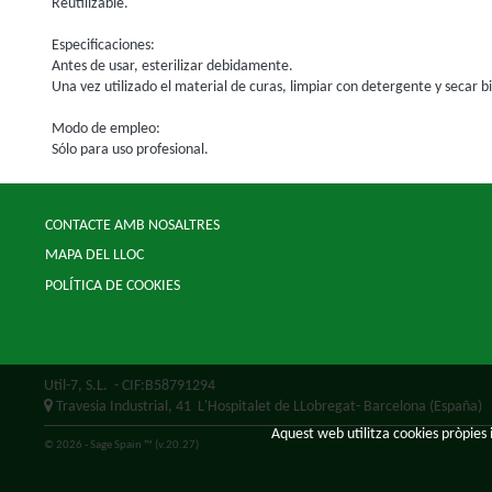
Reutilizable.
Especificaciones:
Antes de usar, esterilizar debidamente.
Una vez utilizado el material de curas, limpiar con detergente y secar b
Modo de empleo:
Sólo para uso profesional.
CONTACTE AMB NOSALTRES
MAPA DEL LLOC
POLÍTICA DE COOKIES
Util-7, S.L.
- CIF:B58791294
Travesia Industrial, 41
L'Hospitalet de LLobregat-
Barcelona
(España)
Aquest web utilitza cookies pròpies i
© 2026 - Sage Spain ™ (v.20.27)