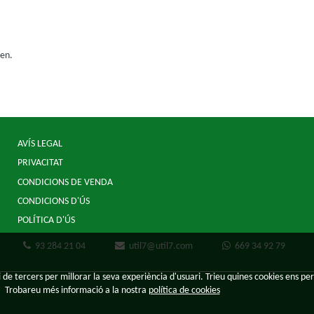
ien.
AVÍS LEGAL
PRIVACITAT
CONDICIONS DE VENDA
CONDICIONS D'ÚS
POLÍTICA D'ÚS
93 284 21 04
util7@util7.com
669 34 92 79
 de tercers per millorar la seva experiència d'usuari. Trieu quines cookies ens per
Trobareu més informació a la nostra
política de cookies