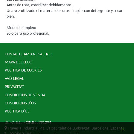
Antes de usar, esterilizar debidamente.
Una vez utilizado el material de curas, limpiar con detergente y secar
bien.
Modo de empleo:
Sólo para uso profesional.
CONTACTE AMB NOSALTRES
MAPA DEL LLOC
POLÍTICA DE COOKIES
AVÍS LEGAL
PRIVACITAT
CONDICIONS DE VENDA
CONDICIONS D'ÚS
POLÍTICA D'ÚS
Util-7, S.L.
- CIF:B58791294
Travesia Industrial, 41
L'Hospitalet de LLobregat-
Barcelona
(España)