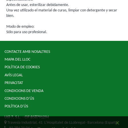
Antes de usar, esterilizar debidamente.
Una vez utilizado el material de curas, limpiar con detergente y secar
bien.
Modo de empleo:
Sólo para uso profesional.
CONTACTE AMB NOSALTRES
MAPA DEL LLOC
POLÍTICA DE COOKIES
AVÍS LEGAL
PRIVACITAT
CONDICIONS DE VENDA
CONDICIONS D'ÚS
POLÍTICA D'ÚS
Util-7, S.L.
- CIF:B58791294
Travesia Industrial, 41
L'Hospitalet de LLobregat-
Barcelona
(España)