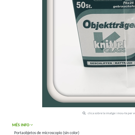
clica sobre la imatge i mou-te per 
MÉS INFO
Portaobjetos de microscopio (sin color)